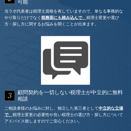
可能
当ラボ代表者は税理士資格を有していますので、単なる事務的な
やり取りだけでなく
税務面にも踏み込んで
、
税理士変更や選び
方・探し方に関するお悩みを聞くことが出来ます。
顧問契約を一切しない税理士が中立的に無料
相談
ご相談者様のお悩みに対し、独立した第三者として
中立的な立場
で
、
税理士変更の必要性や良い税理士の選び方・探し方について
アドバイス致しますのでご安心ください。