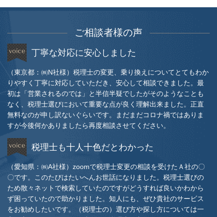
ご相談者様の声
丁寧な対応に安心しました
（東京都：㈱N社様）税理士の変更、乗り換えについてとてもわか
りやすく丁寧に対応していただき、安心して相談できました。最
初は「営業されるのでは」と半信半疑でしたがそのようなことも
なく、税理士選びにおいて重要な点が良く理解出来ました。正直
無料なのが申し訳ないぐらいです。まだまだコロナ禍ではありま
すが今後何かありましたら再度相談させてください。
税理士も十人十色だとわかった
（愛知県：㈱A社様）zoomで税理士変更の相談を受けたＡ社の〇
〇です。このたびはたいへんお世話になりました。税理士選びの
ため散々ネットで検索していたのですがどうすれば良いかわから
ず困っていたので助かりました。知人にも、ぜひ貴社のサービス
をお勧めしたいです。（税理士の）選び方や探し方については一